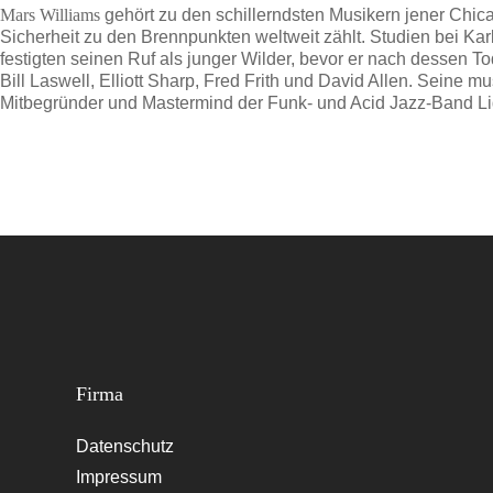
Mars Williams
gehört zu den schillerndsten Musikern jener Chic
Sicherheit zu den Brennpunkten weltweit zählt. Studien bei K
festigten seinen Ruf als junger Wilder, bevor er nach dessen 
Bill Laswell, Elliott Sharp, Fred Frith und David Allen. Seine mu
Mitbegründer und Mastermind der Funk- und Acid Jazz-Band Li
Firma
Datenschutz
Impressum