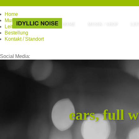
Home
Musik / Shop
HOME
MUSIK / SHOP
LEI
Leitbild
Bestellung
Kontakt / Standort
Social Media:
ears, full 