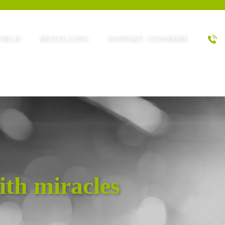
TBILD
BESTELLUNG
KONTAKT / STANDORT
with miracles