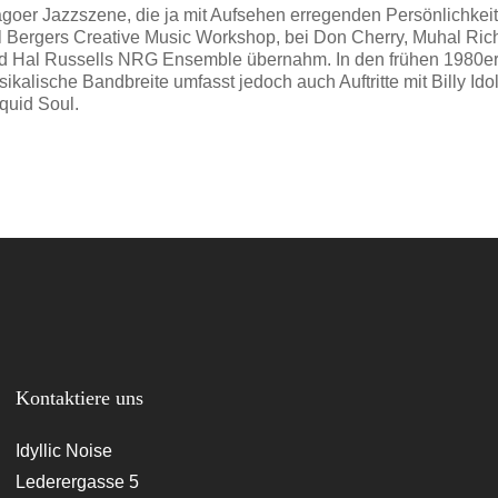
agoer Jazzszene, die ja mit Aufsehen erregenden Persönlichkeit
arl Bergers Creative Music Workshop, bei Don Cherry, Muhal R
Tod Hal Russells NRG Ensemble übernahm. In den frühen 1980ern
sikalische Bandbreite umfasst jedoch auch Auftritte mit Billy Ido
quid Soul.
Kontaktiere uns
Idyllic Noise
Lederergasse 5