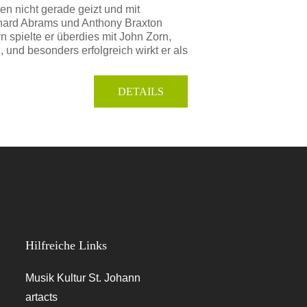
en nicht gerade geizt und mit
ichard Abrams und Anthony Braxton
 spielte er überdies mit John Zorn,
l, und besonders erfolgreich wirkt er als
DETAILS
Hilfreiche Links
Musik Kultur St. Johann
artacts